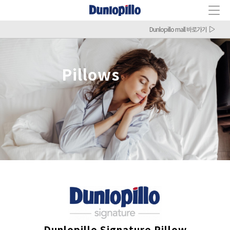
Dunlopillo mall 바로가기
Pillows