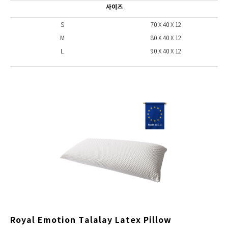
사이즈
S
70 X 40 X 12
M
80 X 40 X 12
L
90 X 40 X 12
Royal Emotion Talalay Latex Pillow